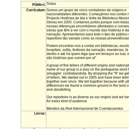
:
Todos
Público
Currículum:
Somos um grupo de cinco contadores de origens e
nacionalidades diferentes. Começámos nos contos 
Projecto Histórias de Ida e Volta da Biblioteca Munic
Oeiras em 2005. Contamos juntos porque com todas
nossas diferenças encontrámos afinidades e conver
várias que têm a ver com o mundo das histórias e da
narração. Apresentamos para todo o tipo de público
repertório tão variado como as nossas proveniências
Podem encontrar-nos a contar em bibliotecas, escola
hospitais, sofás, festivais da narração, maratonas, lá 
dentro e até há quem diga que em terraços ao luar, 
são histórias que correm por aí"
A group of five tellers of different origins and national
name of our group is a play on the portuguese word f
smuggler: contrabandista. By dropping the "R' we ge
of tellers. We started out in 2005 and have been telli
together ever since. We tell together because with all
differences we found a common ground in the land of
and storytelling.
Our repertoire is as diverse as our origins and we ha
for every kind of audience.
Membro da
Red Internacional de Cuentacuentos
.
Livros: