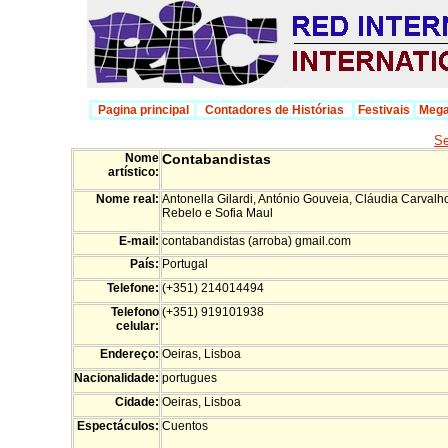
Pagina principal
Contadores de Histórias
Festivais
Mega
Se
Nome
Contabandistas
artístico:
Nome real:
Antonella Gilardi, António Gouveia, Cláudia Carvalh
Rebelo e Sofia Maul
E-mail:
contabandistas (arroba) gmail.com
País:
Portugal
Telefone:
(+351) 214014494
Telefono
(+351) 919101938
celular:
Endereço:
Oeiras, Lisboa
Nacionalidade:
portugues
Cidade:
Oeiras, Lisboa
Espectáculos:
Cuentos