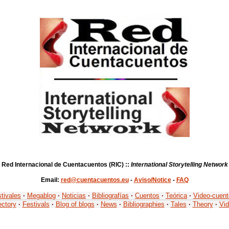
Red Internacional de Cuentacuentos (RIC) ::
International Storytelling Network
Email:
red@cuentacuentos.eu
-
Aviso/Notice
-
FAQ
tivales
·
Megablog
·
Noticias
·
Bibliografías
·
Cuentos
·
Teórica
·
Video-cuen
ectory
·
Festivals
·
Blog of blogs
·
News
·
Bibliographies
·
Tales
·
Theory
·
Vid