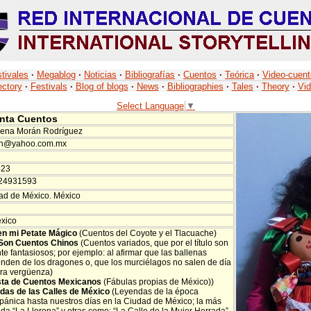
tivales
·
Megablog
·
Noticias
·
Bibliografías
·
Cuentos
·
Teórica
·
Video-cuen
ectory
·
Festivals
·
Blog of blogs
·
News
·
Bibliographies
·
Tales
·
Theory
·
Vid
Select Language
▼
nta Cuentos
lena Morán Rodríguez
n@yahoo.com.mx
423
524931593
dad de México. México
xico
 en mi Petate Mágico
(Cuentos del Coyote y el Tlacuache)
Son Cuentos Chinos
(Cuentos variados, que por el título son
te fantasiosos; por ejemplo: al afirmar que las ballenas
nden de los dragones o, que los murciélagos no salen de día
ura vergüenza)
ta de Cuentos Mexicanos
(Fábulas propias de México))
das de las Calles de México
(Leyendas de la época
pánica hasta nuestros días en la Ciudad de México; la más