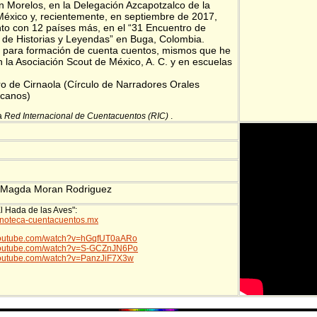
n Morelos, en la Delegación Azcapotzalco de la
éxico y, recientemente, en septiembre de 2017,
unto con 12 países más, en el “31 Encuentro de
de Historias y Leyendas” en Buga, Colombia.
s para formación de cuenta cuentos, mismos que he
n la Asociación Scout de México, A. C. y en escuelas
 de Cirnaola (Círculo de Narradores Orales
icanos)
a
Red Internacional de Cuentacuentos (RIC)
.
 Magda Moran Rodriguez
El Hada de las Aves":
fonoteca-cuentacuentos.mx
.youtube.com/watch?v=hGqfUT0aARo
.youtube.com/watch?v=S-GCZnJN6Po
youtube.com/watch?v=PanzJiF7X3w