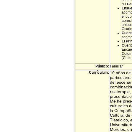
conoci
“El Pe
Ensue
acompa
el púb
apreci
antepa
Ocarin
Cuent
acomp
El Pri
Cuent
Encuen
Colomb
(Chile
Público:
Familiar
Currículum:
10 años de 
particularid
del escenari
combinación
risaterapia
presentacio
Me he prese
culturales 
la Compañía
Cultural de 
Tlatelolco,
Universitar
Morelos, en