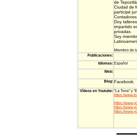
de Tepoztlá
Ciudad de M
participé j
Contadores 
Doy tallere
impartido e
privadas.
Soy miembro
Latinoamer
Miembro de l
Publicaciones:
Idiomas:
Español
Web:
Blog:
Facebook:
Vídeos en Youtube:
"La Tona" y "
https://www.
https://www
https://www
https://www.