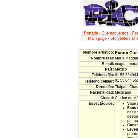
Portada
·
Cuentacuentos
·
Fes
Main page
·
Storytellers Dir
Nombre artístico:
Faona Cue
Nombre real:
María Magda
E-mail:
magda_mora
País:
México
Teléfono fijo:
01 55 58494
01 55 044 5
Teléfono
celular:
Dirección:
Tlalpan, Ciu
Nacionalidad:
Mexicana
Ciudad:
Ciudad de Mé
Espectáculos:
Viaje
Esos 
bastan
descie
por p
Canas
Leyen
prehis