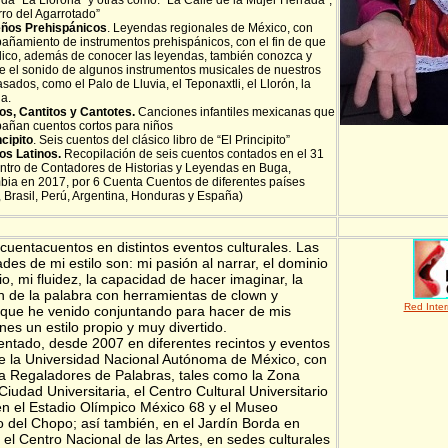
da “La Llorona” y otras como: “La Calle de la Mujer Herrada”,
rro del Agarrotado”
ños Prehispánicos
. Leyendas regionales de México, con
ñamiento de instrumentos prehispánicos, con el fin de que
lico, además de conocer las leyendas, también conozca y
e el sonido de algunos instrumentos musicales de nuestros
sados, como el Palo de Lluvia, el Teponaxtli, el Llorón, la
a.
os, Cantitos y Cantotes.
Canciones infantiles mexicanas que
añan cuentos cortos para niños
ncipito
. Seis cuentos del clásico libro de “El Principito”
os Latinos.
Recopilación de seis cuentos contados en el 31
tro de Contadores de Historias y Leyendas en Buga,
ia en 2017, por 6 Cuenta Cuentos de diferentes países
, Brasil, Perú, Argentina, Honduras y España)
cuentacuentos en distintos eventos culturales. Las
ades de mi estilo son: mi pasión al narrar, el dominio
o, mi fluidez, la capacidad de hacer imaginar, la
 de la palabra con herramientas de clown y
Red Inte
, que he venido conjuntando para hacer de mis
nes un estilo propio y muy divertido.
ntado, desde 2007 en diferentes recintos y eventos
de la Universidad Nacional Autónoma de México, con
 Regaladores de Palabras, tales como la Zona
Ciudad Universitaria, el Centro Cultural Universitario
 en el Estadio Olímpico México 68 y el Museo
io del Chopo; así también, en el Jardín Borda en
 el Centro Nacional de las Artes, en sedes culturales